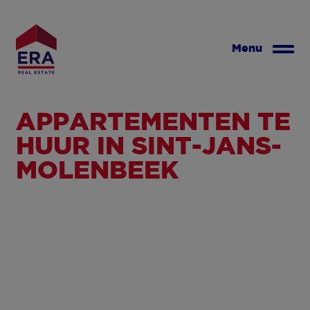
Overslaan
en
naar
Menu
de
inhoud
gaan
APPARTEMENTEN TE
HUUR IN SINT-JANS-
MOLENBEEK