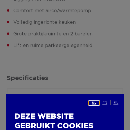
Comfort met airco/warmtepomp
Volledig ingerichte keuken
Grote praktijkruimte en 2 burelen
Lift en ruime parkeergelegenheid
Specificaties
Kenmerken
FR
EN
NL
DEZE WEBSITE
Algemeen
GEBRUIKT COOKIES
Woonoppervlakte