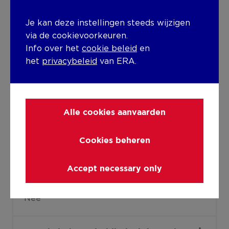
156.00m²
Je kan deze instellingen steeds wijzigen
via de cookievoorkeuren.
Grondoppervlakte
Info over het
cookie beleid
en
156.00m²
het
privacybeleid
van ERA.
Type oppervlakte
Bruto
Alle cookies aanvaarden
Maandelijkse kosten
€123.00
Cookies beheren
Gebouw
Accept necessary only
Lift aanwezig
Nee