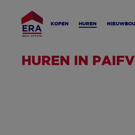
Overslaan
en
naar
KOPEN
HUREN
NIEUWBO
de
inhoud
gaan
HUREN IN PAIF