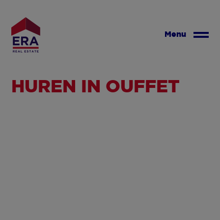
Overslaan
en
naar
Menu
de
inhoud
gaan
HUREN IN OUFFET