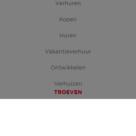
Verhuren
Kopen
Huren
Vakantieverhuur
Ontwikkelen
Verhuizen
TROEVEN
Maak je zoekopdracht aan
ERA Open Huizen Dag