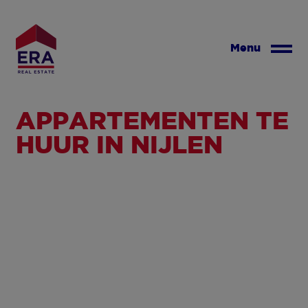
Overslaan
en
naar
Menu
de
inhoud
gaan
APPARTEMENTEN TE
HUUR IN NIJLEN