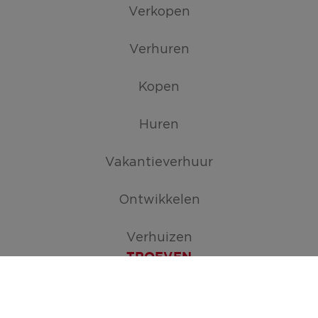
Verkopen
Verhuren
Kopen
Huren
Vakantieverhuur
Ontwikkelen
Verhuizen
TROEVEN
Maak je zoekopdracht aan