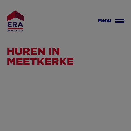
Overslaan
en
naar
Menu
de
inhoud
gaan
HUREN IN
MEETKERKE