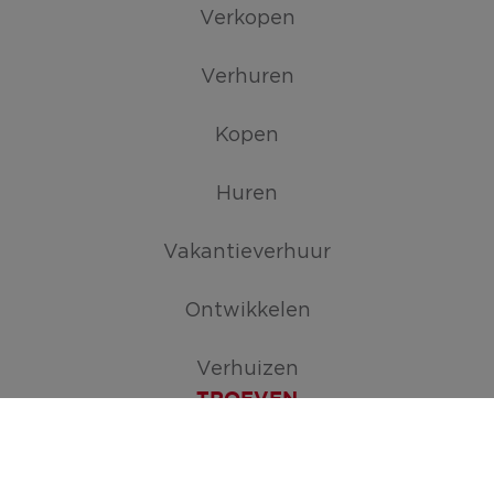
Verkopen
Verhuren
Kopen
Huren
Vakantieverhuur
Ontwikkelen
Verhuizen
TROEVEN
Maak je zoekopdracht aan