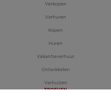
Verkopen
Verhuren
Kopen
Huren
Vakantieverhuur
Ontwikkelen
Verhuizen
TROEVEN
Maak je zoekopdracht aan