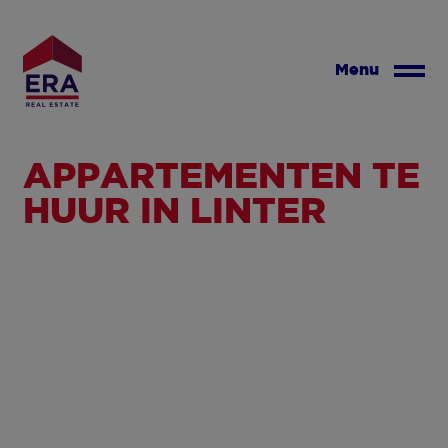
Overslaan
en
naar
Menu
de
inhoud
gaan
APPARTEMENTEN TE
HUUR IN LINTER