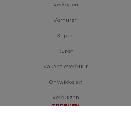
Verkopen
Verhuren
Kopen
Huren
Vakantieverhuur
Ontwikkelen
Verhuizen
TROEVEN
Maak je zoekopdracht aan