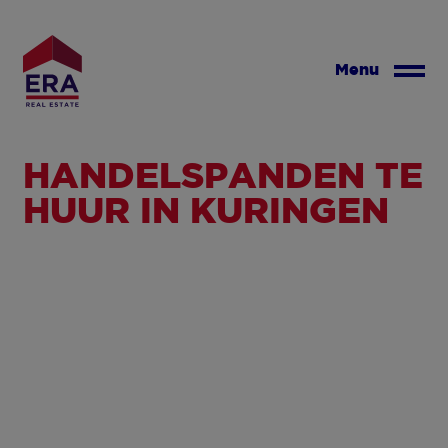
Overslaan
en
naar
Menu
de
inhoud
gaan
HANDELSPANDEN TE
HUUR IN KURINGEN