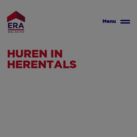
Overslaan
en
naar
Menu
de
inhoud
gaan
HUREN IN
HERENTALS