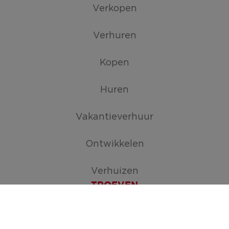
Verkopen
Verhuren
Kopen
Huren
Vakantieverhuur
Ontwikkelen
Verhuizen
TROEVEN
Maak je zoekopdracht aan