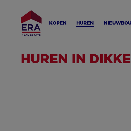
Overslaan
en
naar
KOPEN
HUREN
NIEUWBO
de
inhoud
gaan
HUREN IN DIKK