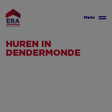
Overslaan
en
naar
Menu
de
inhoud
gaan
HUREN IN
DENDERMONDE