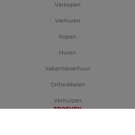
Verkopen
Verhuren
Kopen
Huren
Vakantieverhuur
Ontwikkelen
Verhuizen
TROEVEN
Maak je zoekopdracht aan