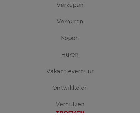
Verkopen
Verhuren
Kopen
Huren
Vakantieverhuur
Ontwikkelen
Verhuizen
TROEVEN
Maak je zoekopdracht aan