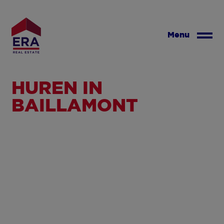
Overslaan
en
naar
Menu
de
inhoud
gaan
HUREN IN
BAILLAMONT