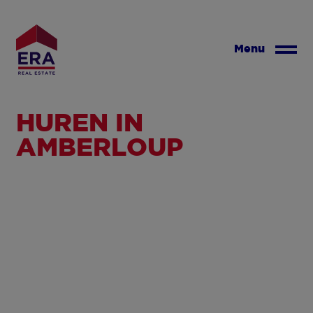
Overslaan
en
naar
Menu
de
inhoud
gaan
HUREN IN
AMBERLOUP