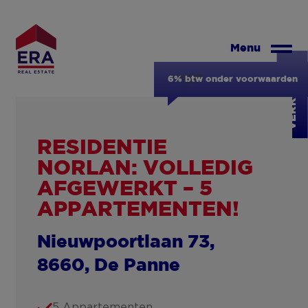
Overslaan
en
naar
Menu
de
VERKOCHT
inhoud
6% btw onder voorwaarden
gaan
RESIDENTIE
NORLAN: VOLLEDIG
AFGEWERKT – 5
APPARTEMENTEN!
Nieuwpoortlaan 73,
8660, De Panne
5 Appartementen