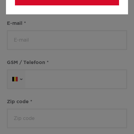
E-mail
*
GSM / Telefoon
*
Zip code
*