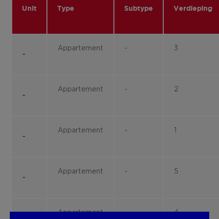
Unit
Type
Subtype
Verdieping
Appartement
-
3
-
Appartement
-
2
-
Appartement
-
1
-
Appartement
-
5
-
Appartement
-
4
-