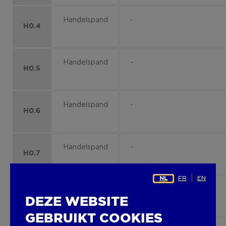
Handelspand
-
H0.4
Handelspand
-
H0.5
Handelspand
-
H0.6
Handelspand
-
H0.7
FR
EN
NL
Kantoor
-
K1
DEZE WEBSITE
GEBRUIKT COOKIES