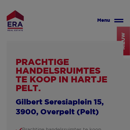
Overslaan
en
naar
Menu
de
inhoud
NIEUW
gaan
PRACHTIGE
HANDELSRUIMTES
TE KOOP IN HARTJE
PELT.
Gilbert Seresiaplein 15,
3900, Overpelt (Pelt)
Prachtige handelsruimtes te koop