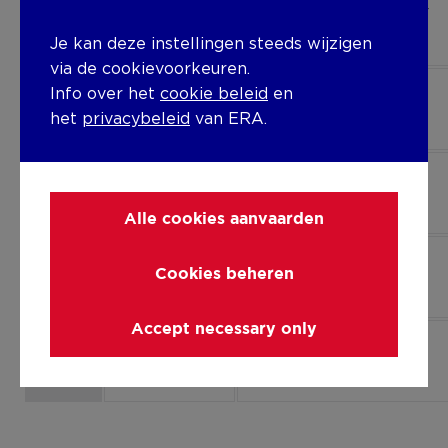
Kantoor
Kantoorgebouw;Kantoor
K2
in app. gebouw
Je kan deze instellingen steeds wijzigen
via de cookievoorkeuren.
Info over het
cookie beleid
en
Kantoor
-
K3
het
privacybeleid
van ERA.
Kantoor
-
K4
Alle cookies aanvaarden
Kantoor
-
Cookies beheren
K5
Accept necessary only
Kantoor
-
K6