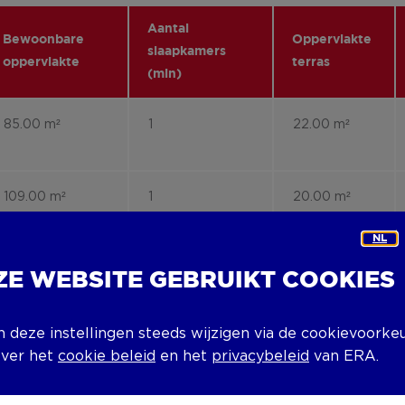
Aantal
Bewoonbare
Oppervlakte
slaapkamers
oppervlakte
terras
(min)
85.00 m²
1
22.00 m²
109.00 m²
1
20.00 m²
NL
93.00 m²
2
13.00 m²
ZE WEBSITE GEBRUIKT COOKIES
n deze instellingen steeds wijzigen via de cookievoorke
124.00 m²
2
20.00 m²
over het
cookie beleid
en het
privacybeleid
van ERA.