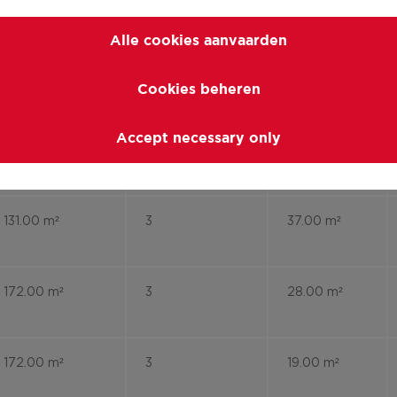
82.00 m²
1
13.00 m²
Alle cookies aanvaarden
164.00 m²
3
59.00 m²
Cookies beheren
Accept necessary only
101.00 m²
1
15.00 m²
131.00 m²
3
37.00 m²
172.00 m²
3
28.00 m²
172.00 m²
3
19.00 m²