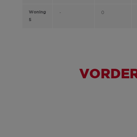
Woning
-
0
5
VORDER
ARSENAAL