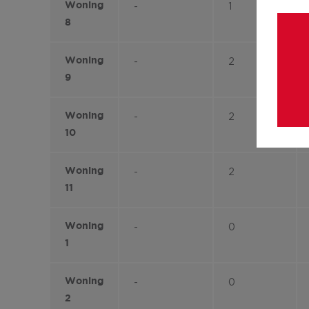
Woning
-
1
8
Woning
-
2
9
Woning
-
2
10
Woning
-
2
11
Woning
-
0
1
Woning
-
0
2