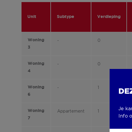
Unit
Subtype
Verdieping
Woning
-
0
3
Woning
-
0
4
Woning
-
1
DE
6
Je ka
Woning
Appartement
1
Info 
7