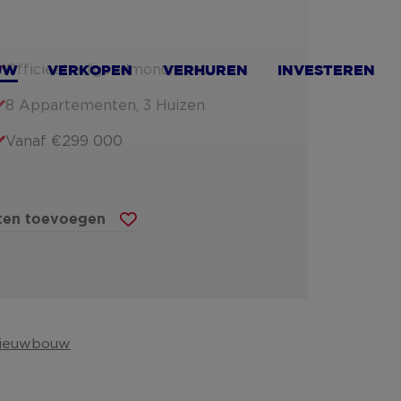
Officieel erfgoedmonument
UW
VERKOPEN
VERHUREN
INVESTEREN
8 Appartementen, 3 Huizen
Vanaf €299 000
eten toevoegen
ieuwbouw