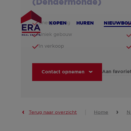
(Dendermonde)
Overslaan
en
naar
Energiezuinig
KOPEN
HUREN
NIEUWBO
de
inhoud
Uniek gebouw
gaan
In verkoop
Aan favori
Contact opnemen
Terug naar overzicht
Home
N