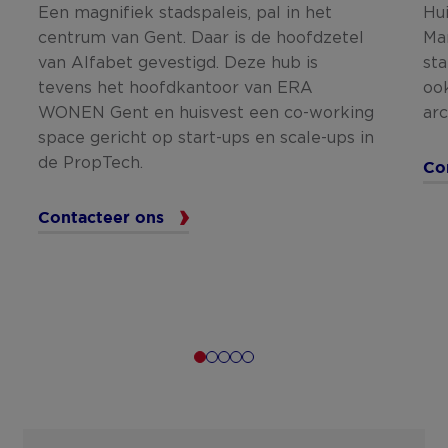
Een magnifiek stadspaleis, pal in het
Hui
centrum van Gent. Daar is de hoofdzetel
Mar
van Alfabet gevestigd. Deze hub is
sta
tevens het hoofdkantoor van ERA
oo
WONEN Gent en huisvest een co-working
arc
space gericht op start-ups en scale-ups in
de PropTech.
Co
Contacteer ons