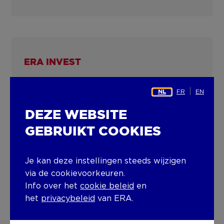
ERA INVEST
Liège
FR
EN
NL
DEZE WEBSITE
Quai du Roi Albert 86 ,
4020
Liège
+3292770750
invest@era.be
GEBRUIKT COOKIES
Meer info
Je kan deze instellingen steeds wijzigen
via de cookievoorkeuren.
Info over het
cookie beleid
en
het
privacybeleid
van ERA.