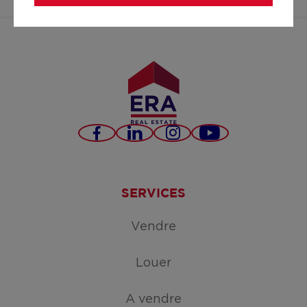
la-
cl%C3%A9/
Facebook
LinkedIn
Instagram
YouTube
SERVICES
Vendre
Louer
A vendre