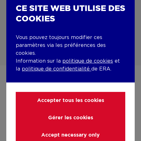
14:00 - 18:00
CE SITE WEB UTILISE DES
Sa
Sur rendez-vous / Joignable par
COOKIES
téléphone
Sur rendez-vous
Vous pouvez toujours modifier ces
Di
Fermé
paramètres via les préférences des
cookies.
Information sur la
politique de cookies
et
la
politique de confidentialité
de ERA.
ERA LA CLÉ
Accepter tous les cookies
lacle@era.be
+32 81 84 21 21
Gérer les cookies
https://www.facebook.
https://www.linked
https://www.in
Accept necessary only