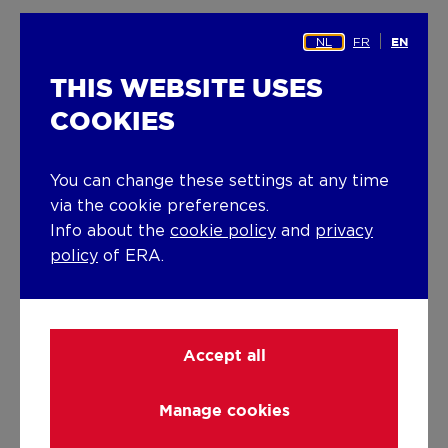
NL
FR
EN
THIS WEBSITE USES
COOKIES
Email
*
You can change these settings at any time
via the cookie preferences.
Info about the
cookie policy
and
privacy
policy
of ERA.
City
*
Accept all
Postal Code
*
Manage cookies