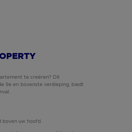
ROPERTY
artement te creëren? Dit
e 9e en bovenste verdieping, biedt
nval.
d boven uw hoofd.