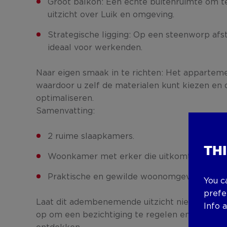
Groot balkon: Een echte buitenruimte om te
uitzicht over Luik en omgeving.
Strategische ligging: Op een steenworp afs
ideaal voor werkenden.
Naar eigen smaak in te richten: Het apparteme
waardoor u zelf de materialen kunt kiezen en
optimaliseren.
Samenvatting:
2 ruime slaapkamers.
TH
Woonkamer met erker die uitkomt op het b
Praktische en gewilde woonomgeving.
You c
prefe
Laat dit adembenemende uitzicht niet aan u v
Info 
op om een bezichtiging te regelen en het volle