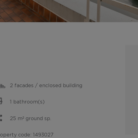
2 facades / enclosed building
1 bathroom(s)
25 m² ground sp.
operty code: 1493027