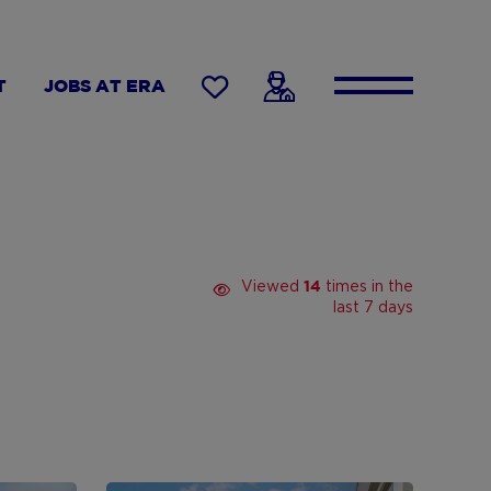
T
JOBS AT ERA
Viewed
times in the
14
last 7 days