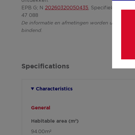
ontdekken.
EPB G; N
20260320050435
, Specifiek energie
47 088
De informatie en afmetingen worden uitsluitend te
bindend.
Specifications
Characteristics
General
Habitable area (m²)
94.00m²