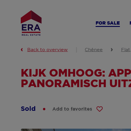
Skip
to
main
FOR SALE
content
Back to overview
Chênee
Flat
KIJK OMHOOG: AP
PANORAMISCH UIT
Sold
Add to favorites