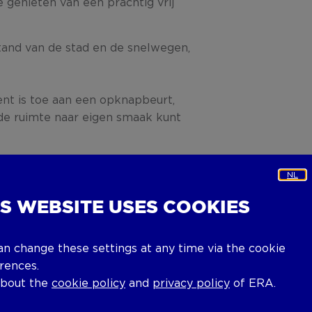
 genieten van een prachtig vrij
tand van de stad en de snelwegen,
nt is toe aan een opknapbeurt,
 de ruimte naar eigen smaak kunt
NL
IS WEBSITE USES COOKIES
alkon.
an change these settings at any time via the cookie
rences.
oorbijgaan! Neem nu contact met mij
about the
cookie policy
and
privacy policy
of ERA.
dige potentieel van dit pand te