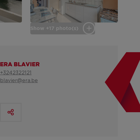
Show +17 photo(s)
ERA BLAVIER
+3242322121
blavier@era.be