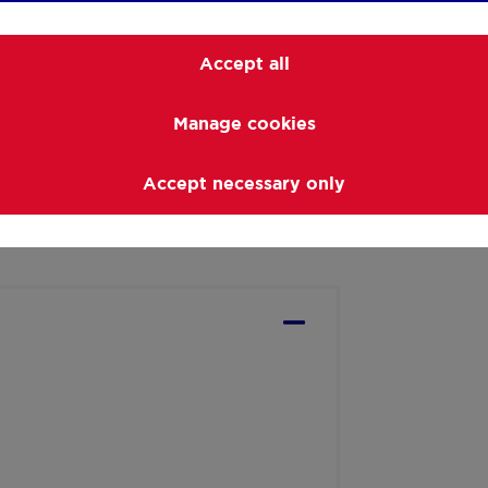
verbruik: 597, Totaal energieverbruik:
Accept all
r indicatie verstrekt en zijn niet
Manage cookies
Accept necessary only