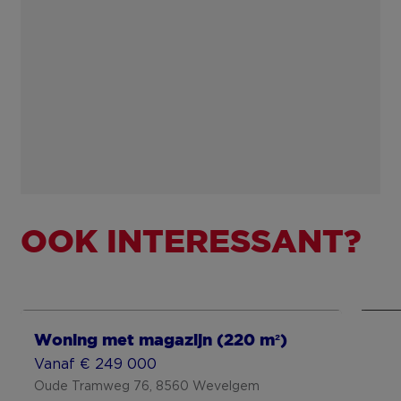
Ha
wo
Van
Roe
OOK INTERESSANT?
Toon meer
To
Woning met magazijn (220 m²)
Vanaf € 249 000
Oude Tramweg 76, 8560 Wevelgem