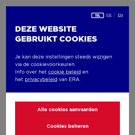
Verwarmingsmateriaal
FR
EN
NL
Elektriciteit
DEZE WEBSITE
Diversen
GEBRUIKT COOKIES
Schrijnwerk
Je kan deze instellingen steeds wijzigen
Hout
Dubbele beglazing
via de cookievoorkeuren.
Isolatie
Info over het
cookie beleid
en
het
privacybeleid
van ERA.
Beglazing
Warm water
Niet bepaald
Alle cookies aanvaarden
Gebouw
Cookies beheren
Bouwjaar