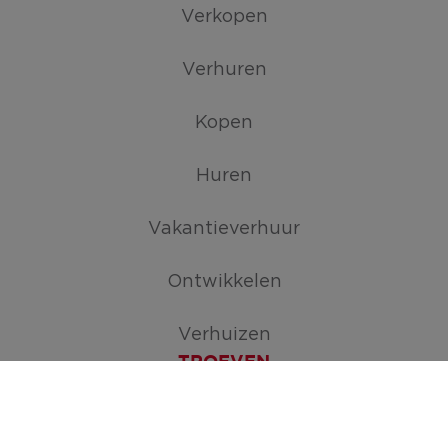
Verkopen
Verhuren
Kopen
Huren
Vakantieverhuur
Ontwikkelen
Verhuizen
TROEVEN
Maak je zoekopdracht aan