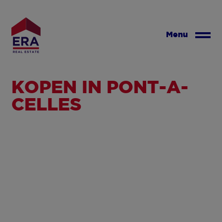
Overslaan
en
naar
Menu
de
inhoud
gaan
KOPEN IN PONT-À-
CELLES