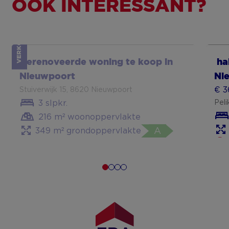
OOK INTERESSANT?
VERKOCHT
Toon meer
To
Gerenoveerde woning te koop in
ha
Nieuwpoort
Ni
€ 3
Stuiverwijk 15, 8620 Nieuwpoort
3 slpkr.
Peli
216 m² woonoppervlakte
349 m² grondoppervlakte
A