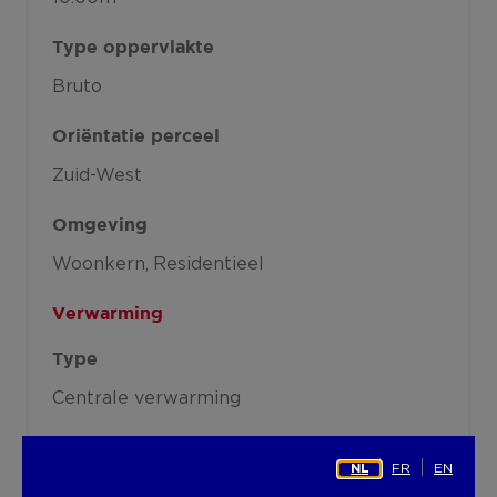
Type oppervlakte
Bruto
Oriëntatie perceel
Zuid-West
Omgeving
Woonkern
Residentieel
Verwarming
Type
Centrale verwarming
Radiator
FR
EN
NL
Vloerverwarming