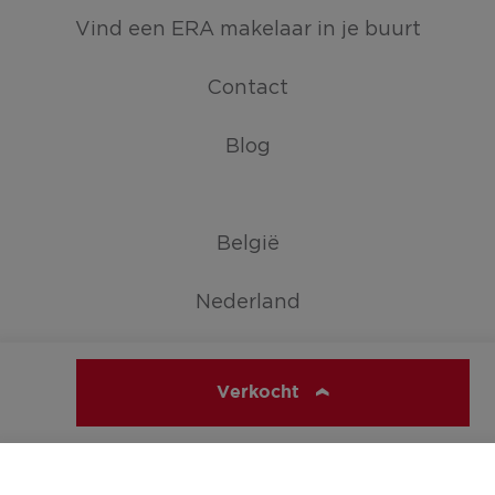
Vind een ERA makelaar in je buurt
Contact
Blog
België
Nederland
Duitsland
Verkocht
Toon alle landen
ERA SERVIMO