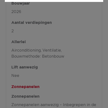
Bouwjaar
2026
Aantal verdiepingen
2
Allerlei
Airconditioning
Ventilatie
Bouwmethode: Betonbouw
Lift aanwezig
Nee
Zonnepanelen
Zonnepanelen
Zonnepanelen aanwezig – Inbegrepen in de