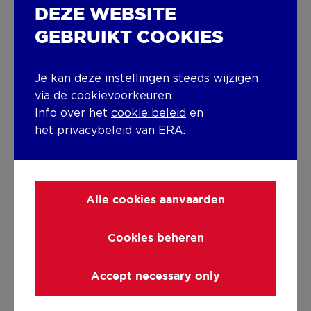
DEZE WEBSITE
Verwarmingsmateriaal
GEBRUIKT COOKIES
Elektriciteit
Je kan deze instellingen steeds wijzigen
Diversen
via de cookievoorkeuren.
Schrijnwerk
Info over het
cookie beleid
en
het
privacybeleid
van ERA.
PVC
3-Dubbele beglazing
Isolatie
Dak
Spouwisolatie
Vloerplaat
Beglazing
Alle cookies aanvaarden
Gevelisolatie
Warm water
Cookies beheren
Warmtepomp
Accept necessary only
Gebouw