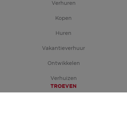
Verhuren
Kopen
Huren
Vakantieverhuur
Ontwikkelen
Verhuizen
TROEVEN
Maak je zoekopdracht aan
ERA Open Huizen Dag