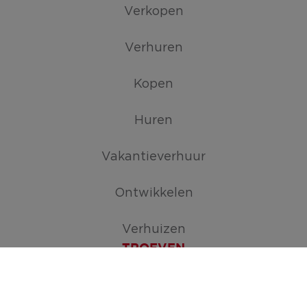
Verkopen
Verhuren
Kopen
Huren
Vakantieverhuur
Ontwikkelen
Verhuizen
TROEVEN
Maak je zoekopdracht aan