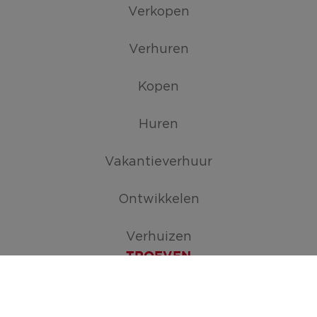
Verkopen
Verhuren
Kopen
Huren
Vakantieverhuur
Ontwikkelen
Verhuizen
TROEVEN
Maak je zoekopdracht aan