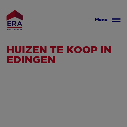
Overslaan
en
naar
Menu
de
inhoud
gaan
HUIZEN TE KOOP IN
EDINGEN