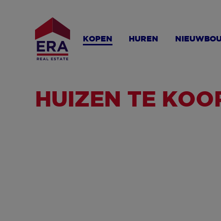
Overslaan
en
naar
KOPEN
HUREN
NIEUWBO
de
inhoud
gaan
HUIZEN TE KOO