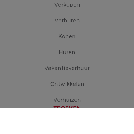
Verkopen
Verhuren
Kopen
Huren
Vakantieverhuur
Ontwikkelen
Verhuizen
TROEVEN
Maak je zoekopdracht aan