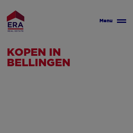
Overslaan
en
naar
Menu
de
inhoud
gaan
KOPEN IN
BELLINGEN