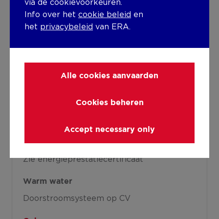
via de cookievoorkeuren.
Radiator
Info over het
cookie beleid
en
Radiatoren
het
privacybeleid
van ERA.
Verwarmingsmateriaal
Gas
Alle cookies aanvaarden
Diversen
Cookies beheren
Schrijnwerk
PVC
Dubbele beglazing
Accept necessary only
Isolatie
Zie energieprestatiecertificaat
Warm water
Doorstroomsysteem op CV