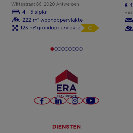
Wittestraat 66, 2020 Antwerpen
€ 4
4 - 5 slpkr.
Rei
222 m² woonoppervlakte
123 m² grondoppervlakte
C
Facebook
LinkedIn
Instagram
YouTube
DIENSTEN