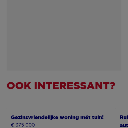
OOK INTERESSANT?
Toon meer
To
Gezinsvriendelijke woning mét tuin!
Ru
€ 375 000
au