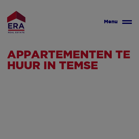
Overslaan
en
naar
Menu
de
inhoud
gaan
APPARTEMENTEN TE
HUUR IN TEMSE