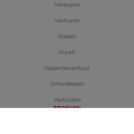
Verkopen
Verhuren
Kopen
Huren
Vakantieverhuur
Ontwikkelen
Verhuizen
TROEVEN
Maak je zoekopdracht aan