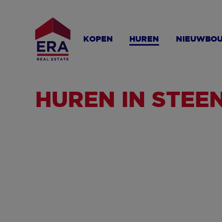
Overslaan
en
naar
KOPEN
HUREN
NIEUWBO
de
inhoud
gaan
HUREN IN STEE