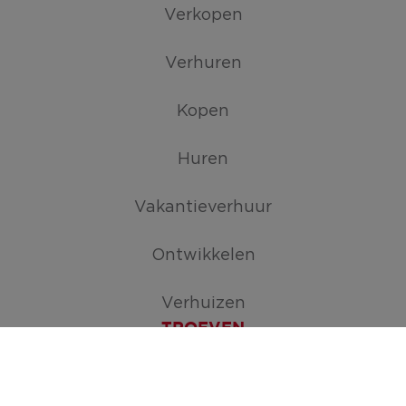
Verkopen
Verhuren
Kopen
Huren
Vakantieverhuur
Ontwikkelen
Verhuizen
TROEVEN
Maak je zoekopdracht aan