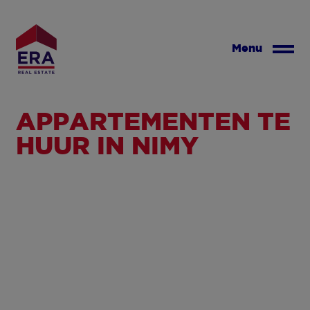
Overslaan
en
naar
Menu
de
inhoud
gaan
APPARTEMENTEN TE
HUUR IN NIMY