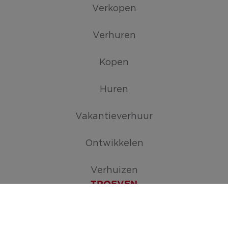
Verkopen
Verhuren
Kopen
Huren
Vakantieverhuur
Ontwikkelen
Verhuizen
TROEVEN
Maak je zoekopdracht aan