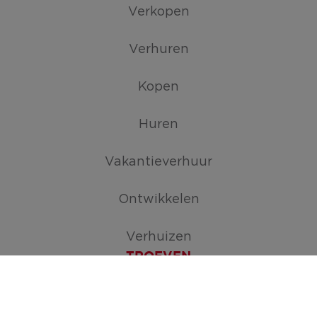
Verkopen
Verhuren
Kopen
Huren
Vakantieverhuur
Ontwikkelen
Verhuizen
TROEVEN
Maak je zoekopdracht aan