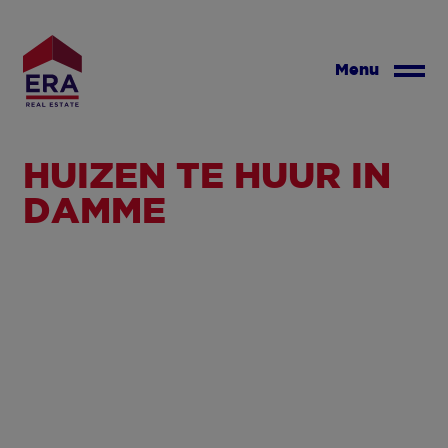
Overslaan
en
naar
Menu
de
inhoud
gaan
HUIZEN TE HUUR IN
DAMME