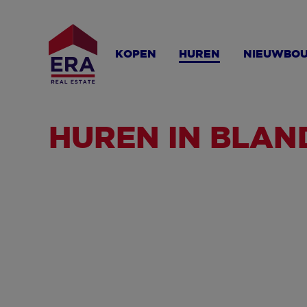
Overslaan
en
naar
KOPEN
HUREN
NIEUWBO
de
inhoud
gaan
HUREN IN BLAN