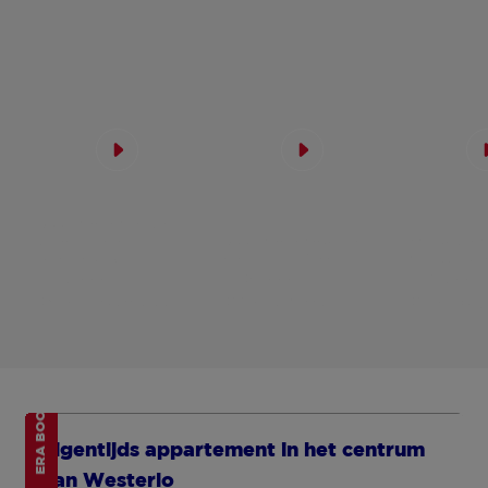
LES NOUVEAUX BIENS
D’ABORD SUR ERA.BE
Tenez-moi au courant