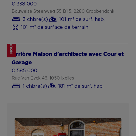
1 chbre(s)
62 m² de surf. hab.
B
NOUVEAU
Appartement spacieux au centre de
Sint-Niklaas
€ 359 000
Grote Markt 14 1, 9100 Sint-Niklaas
2 chbre(s)
114 m² de surf. hab.
240 m² de surface de terrain
B
NOUVEAU
Appartement neuf à Marche-en-
Famenne – Taux à 3%
€ 320 000
Chaussée de Marenne 80, 6900 Marche
2 chbre(s)
69 m² de surf. hab.