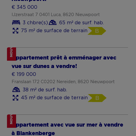
NOUVEAU
Appartement avec terrasse et parking
€ 169 000
Heistraat 154 105, 9100 Sint-Niklaas
1 chbre(s)
50 m² de surf. hab.
4,776 m² de surface de terrain
A
Investir dans l’immobilier
NOUVEAU
Ruim en lichtrijk appartement in
Hoogstraten
€ 335 000
Vrijheid 117 1, 2320 Hoogstraten
1 chbre(s)
94 m² de surf. hab.
473 m² de surface de terrain
B