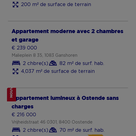
slaapkamers te koop in Laakdal
€ 369 000
Kerkstraat 1 4, 2430 Laakdal
3 chbre(s)
134 m² de surf. hab.
0 m² de surface de terrain
A
Investir dans l’immobilier
NOUVEAU
Modern duplexappartement te koop in
Hulshout
€ 359 000
Langestraat 15 1.1, 2235 Hulshout
2 chbre(s)
96 m² de surf. hab.
0 m² de surface de terrain
A
Investir dans l’immobilier
NOUVEAU