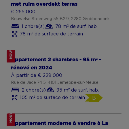
Investir dans l’immobilier
Partie du projet De Oude Melkerij
NOUVEAU
6 % TVA sous conditions
Appartement neuf économe en énergie
à Wachtebeke
€ 402 000
Melkerijstraat 39L/0202, 9185 Lochristi
3 chbre(s)
110 m² de surf. hab.
133 m² de surface de terrain
A
Investir dans l’immobilier
Partie du projet De Oude Melkerij
ERA SHORTS