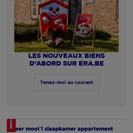
1 m² de surface de terrain
NOUVEAU
Appartement rénové au centre d’Anvers
€ 169 000
Plantin en Moretuslei 8, 2018 Antwerpen
1 chbre(s)
41 m² de surf. hab.
675 m² de surface de terrain
C
EN OPTION
6 % TVA sous conditions
Appartement une chambre économe en
énergie à Wachtebeke
€ 271 000
Melkerijstraat 39K/0102, 9185 Lochristi
1 chbre(s)
63 m² de surf. hab.
82 m² de surface de terrain
A