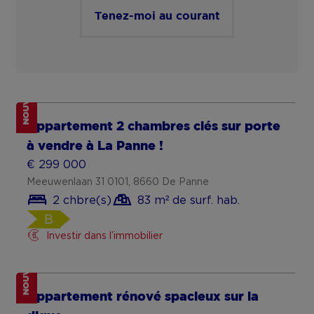
Appartement avec vue dégagée à
Coxyde
€ 272 000
Rousseaulaan 5 0402, 8670 Koksijde
2 chbre(s)
76 m² de surf. hab.
700 m² de surface de terrain
C
NOUVEAU
Appartement récent avec terrasse &
parking à Jette
€ 275 000
Avenue du Bourgmestre Etienne Demunter 13 4.1,
1090 Jette
2 chbre(s)
78 m² de surf. hab.
78 m² de surface de terrain