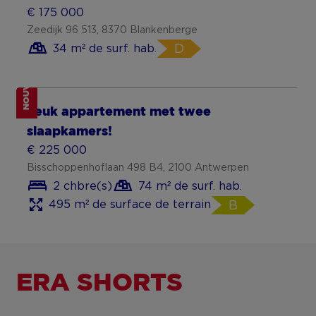
NOUVEAU
Appartement neuf avec terrasse à
Tournai
€ 345 000
Drève du Génie 6 9, 7500 Tournai
2 chbre(s)
85 m² de surf. hab.
97 m² de surface de terrain
A++
NOUVEAU
Appartement prêt à emménager à
Lebbeke
€ 239 000
Laurierstraat 25 102, 9280 Lebbeke
2 chbre(s)
119 m² de surf. hab.
167 m² de surface de terrain
B