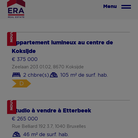
Tenez-moi au courant
NOUVEAU
Zeer mooi 3 slaapkamer appartement
met ruim overdekt terras
€ 355 000
Bouwelse Steenweg 55 A2.10, 2280 Grobbendonk
3 chbre(s)
106 m² de surf. hab.
106 m² de surface de terrain
NOUVEAU
Duplexappartement met drie