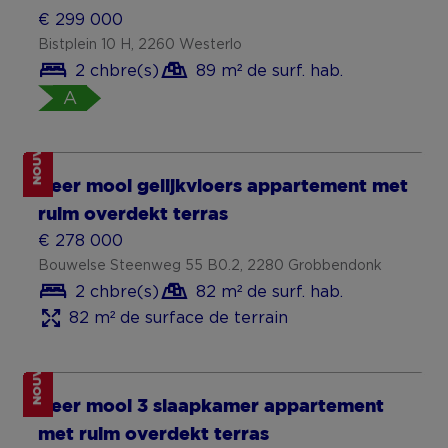
NOUVEAU
Appartement duplex à Anvers avec
belle disposition
€ 189 000
Borsbeekstraat 86, 2140 Antwerpen
1 chbre(s)
52 m² de surf. hab.
104 m² de surface de terrain
B
NOUVEAU
Appartement rénové près du parc
Middelheim
€ 225 000
Rucaplein 507, 2610 Antwerpen