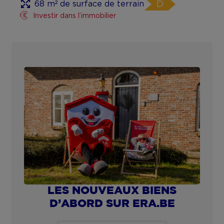
Appartement au rez-de-chaussée avec
jardin
À partir de € 185 000
Avenue Roi Albert 78, 5300 ANDENNE
1 chbre(s)
180 m² de surf. hab.
357 m² de surface de terrain
D
NOUVEAU
Appartement avec 1 chambre et vue
mer à vendre à La Panne
€ 249 000
Zeedijk 101 0701, 8660 De Panne
1 chbre(s)
46 m² de surf. hab.
3,192 m² de surface de terrain
D
Investir dans l’immobilier
NOUVEAU