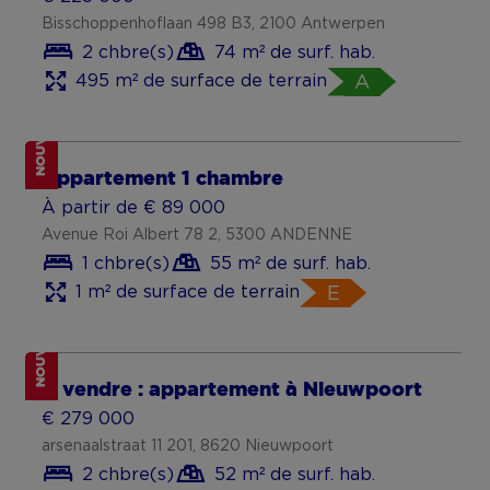
terras in Wachtebeke - 6% BTW
€ 271 000
Melkerijstraat 39L/0102, 9185 Lochristi
1 chbre(s)
63 m² de surf. hab.
82 m² de surface de terrain
A
Partie du projet De Oude Melkerij
NOUVEAU
Appartement rénové au calme à Coxyde
€ 379 000
Jaak Van Buggenhoutlaan 9 302, 8670 Koksijde
2 chbre(s)
118 m² de surf. hab.
C
NOUVEAU
DUPLEX 3 CH. - PROCHE DES
COMMODITÉS - PEB C