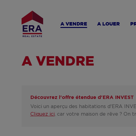
Aller
au
contenu
A VENDRE
A LOUER
P
principal
A VENDRE
Découvrez l'offre étendue d'
ERA INVEST
Voici un aperçu des habitations d'ERA INVE
Cliquez ici
, car votre maison de rêve ? On t