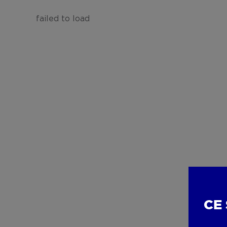
failed to load
CE