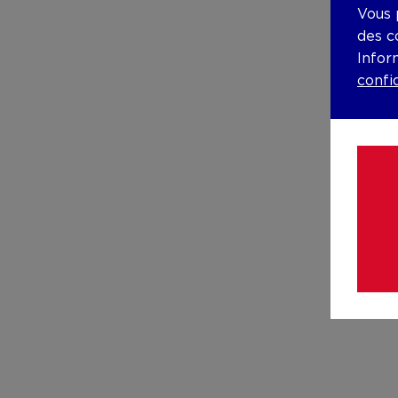
Vous 
des c
Infor
confi