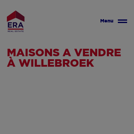
Aller
au
contenu
Menu
principal
MAISONS À VENDRE
À WILLEBROEK