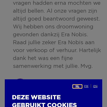
vragen hadden erna mochten we
altijd bellen. Al onze vragen zijn
altijd goed beantwoord geweest.
Wij hebben ons droomwoning
gevonden dankzij Era Nobis.
Raad jullie zeker Era Nobis aan
voor verkoop of verhuur. Hartelijk
dank het was een fijne
samenwerking met jullie. Mvg.
CATHY PEREMANS
FR
EN
ERA NOBIS
NL
DEZE WEBSITE
GEBRUIKT COOKIES
4.1 sterren
366 reviews op