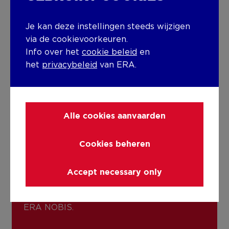
Je kan deze instellingen steeds wijzigen
via de cookievoorkeuren.
Info over het
cookie beleid
en
het
privacybeleid
van ERA.
SAMENWERKEN OF
KOMEN WERKEN?
Alle cookies aanvaarden
Heb je vragen of wil je meer informatie?
Cookies beheren
Neem gerust
contact
op, ons team staat
klaar om je te helpen. Of ben je op zoek
Accept necessary only
naar een uitdagende job waar elke dag
anders is? Je droomjob is zo gevonden bij
ERA NOBIS.