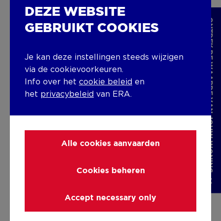
Durbuy
DEZE WEBSITE
ONTDEK DE WAARDE VAN JOUW WONING
GEBRUIKT COOKIES
Rue du Comte Théodule d'Ursel 26 ,
6940
Durbuy
+32 84 311 888
info@erablux.be
Je kan deze instellingen steeds wijzigen
via de cookievoorkeuren.
Info over het
cookie beleid
en
Meer info
het
privacybeleid
van ERA.
Alle cookies aanvaarden
ERA B-LUX
Cookies beheren
Marche-en-Famenne
Accept necessary only
Chaussée de Liège 76 ,
6900
Marche-en-
Famenne