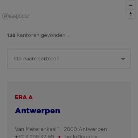
kantoren gevonden ...
138
ERA A
Antwerpen
Van Meterenkaai 1 ,
2000
Antwerpen
+32 3 296 37 69
hello@era.be