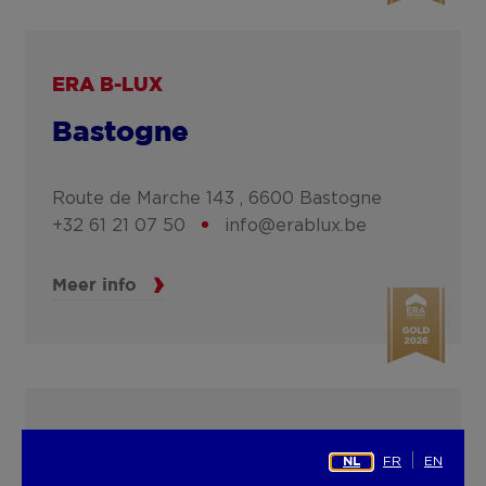
ERA B-LUX
Bastogne
Route de Marche 143 ,
6600
Bastogne
+32 61 21 07 50
info@erablux.be
Meer info
ERA B-LUX
FR
EN
NL