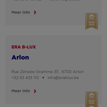
Meer info
ERA B-LUX
Arlon
Rue Zénobe Gramme 35 ,
6700
Arlon
+32 63 433 110
info@erablux.be
Meer info