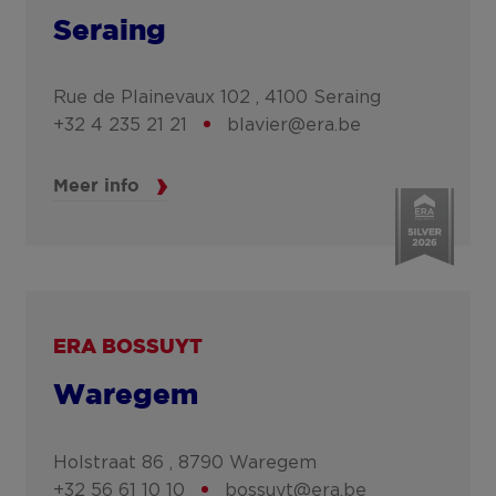
Seraing
Rue de Plainevaux 102 ,
4100
Seraing
+32 4 235 21 21
blavier@era.be
Meer info
ERA BOSSUYT
Waregem
Holstraat 86 ,
8790
Waregem
+32 56 61 10 10
bossuyt@era.be