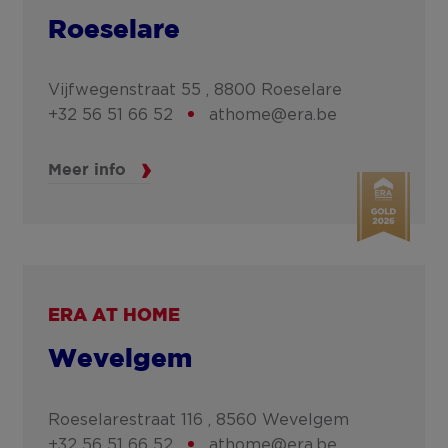
Roeselare
Vijfwegenstraat 55 ,
8800
Roeselare
+32 56 51 66 52
athome@era.be
Meer info
ERA AT HOME
Wevelgem
Roeselarestraat 116 ,
8560
Wevelgem
+32 56 51 66 52
athome@era.be