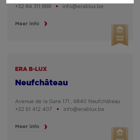
+32 84 311 888
info@erablux.be
Meer info
ERA B-LUX
Neufchâteau
Avenue de la Gare 171 ,
6840
Neufchâteau
+32 61 412 407
info@erablux.be
Meer info