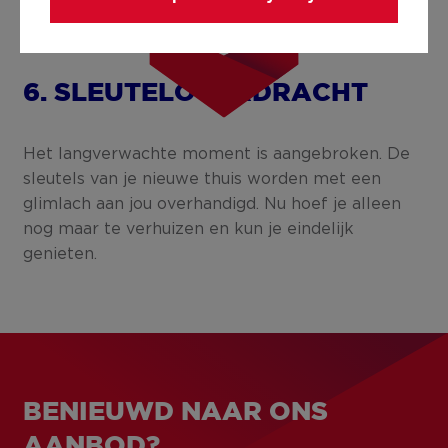
6. SLEUTELOVERDRACHT
Het langverwachte moment is aangebroken. De
sleutels van je nieuwe thuis worden met een
glimlach aan jou overhandigd. Nu hoef je alleen
nog maar te verhuizen en kun je eindelijk
genieten.
BENIEUWD NAAR ONS
AANBOD?