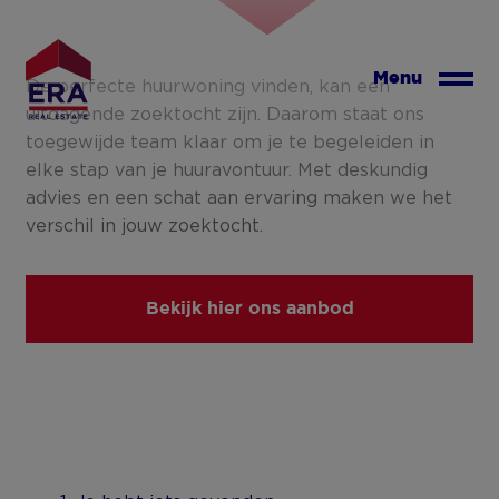
Overslaan
en
naar
Menu
De perfecte huurwoning vinden, kan een
de
uitdagende zoektocht zijn. Daarom staat ons
inhoud
toegewijde team klaar om je te begeleiden in
gaan
elke stap van je huuravontuur. Met deskundig
advies en een schat aan ervaring maken we het
verschil in jouw zoektocht.
Bekijk hier ons aanbod