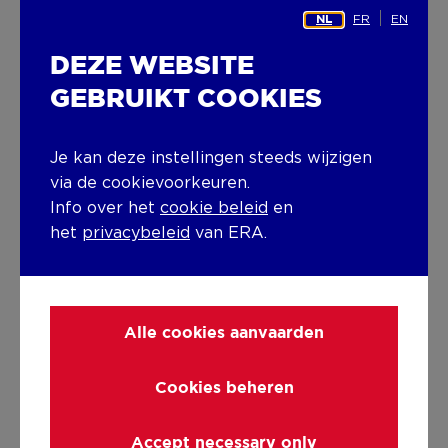
FR
EN
NL
DEZE WEBSITE
GEBRUIKT COOKIES
5. BETALINGEN,
Je kan deze instellingen steeds wijzigen
via de cookievoorkeuren.
PLAATSBESCHRIJVING EN
Info over het
cookie beleid
en
BRANDVERZEKERING
het
privacybeleid
van ERA.
Nadat de huurovereenkomst is ondertekend,
helpen we je om alle financiële zaken, de
Alle cookies aanvaarden
plaatsbeschrijving en de brandverzekering in
orde te brengen. Maak je geen zorgen, jouw ERA
makelaar is er om je door dit proces te loodsen,
Cookies beheren
zodat alles vlot verloopt.
Accept necessary only