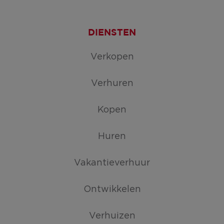
r
v
a
DIENSTEN
c
Verkopen
a
t
u
Verhuren
r
e
Kopen
s
Huren
Vakantieverhuur
Ontwikkelen
Verhuizen