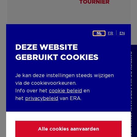
TOURNIER
Job bekijken
FR
EN
NL
DEZE WEBSITE
ONTDEK DE WAARDE VAN JOUW WONING
GEBRUIKT COOKIES
ERA RENTAL EXPERT:
Je kan deze instellingen steeds wijzigen
via de cookievoorkeuren.
REGIO ANTWERPEN
Info over het
cookie beleid
en
het
privacybeleid
van ERA.
Antwerpen
Job bekijken
Alle cookies aanvaarden