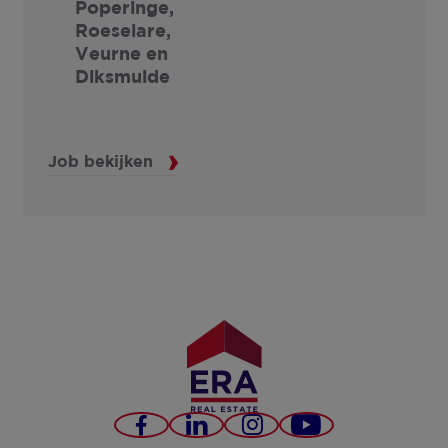
Poperinge,
Roeselare,
Veurne en
Diksmuide
Job bekijken
L
a
a
d
m
e
e
Facebook
LinkedIn
Instagram
YouTube