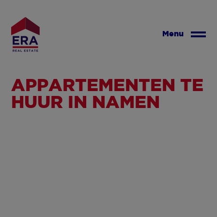
Overslaan
en
naar
Menu
de
inhoud
gaan
APPARTEMENTEN TE
HUUR IN NAMEN