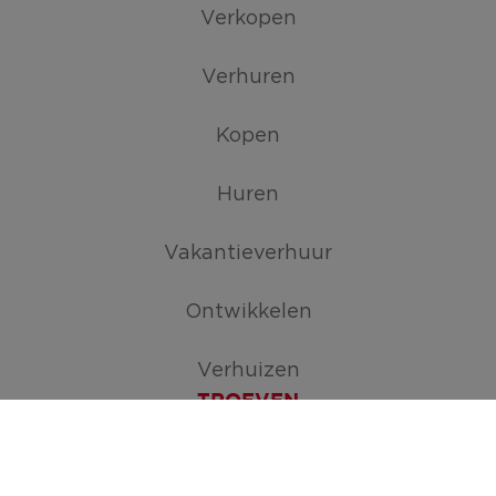
Verkopen
Verhuren
Kopen
Huren
Vakantieverhuur
Ontwikkelen
Verhuizen
TROEVEN
Maak je zoekopdracht aan