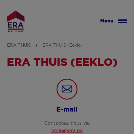
Aller
au
contenu
Menu
principal
ERA THUIS
ERA THUIS (Eeklo)
ERA THUIS (EEKLO)
E-mail
Contactez-nous via
hello@era.be