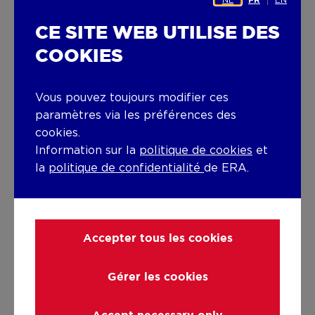
FR
stimulant où chaque jour est différent ?
Trouvez le job de vos rêves chez ERA
CE SITE WEB UTILISE DES
STADSGOED.
COOKIES
Consultez nos offres d’emploi
Vous pouvez toujours modifier ces
paramètres via les préférences des
cookies.
Information sur la
politique de cookies
et
la
politique de confidentialité
de ERA.
AVEC ERA STADSGOED
ON TROUVE !
Accepter tous les cookies
Découvrez ERA STADSGOED, des agents
immobiliers à l'écoute de vos besoins. Vendre une
Gérer les cookies
maison, un appartement ou un terrain, c'est
toujours se séparer de quelque chose de précieux.