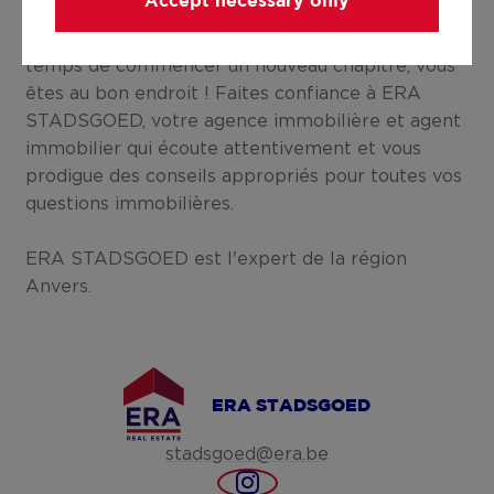
Accept necessary only
Vous y avez vécu des moments importants, ce qui
rend le fait de dire au revoir difficile. Lorsqu'il est
temps de commencer un nouveau chapitre, vous
êtes au bon endroit ! Faites confiance à ERA
STADSGOED, votre agence immobilière et agent
immobilier qui écoute attentivement et vous
prodigue des conseils appropriés pour toutes vos
questions immobilières.
ERA STADSGOED est l'expert de la région
Anvers.
ERA STADSGOED
stadsgoed@era.be