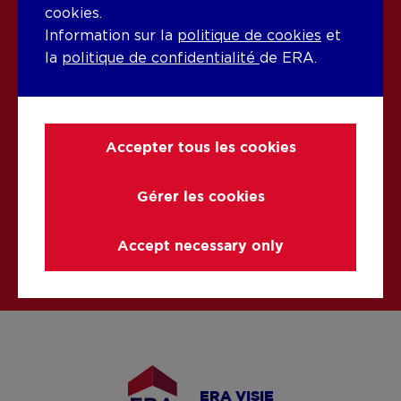
l'environnement joue également un rôle décisif.
cookies.
En tant qu'agent immobilier, nous sommes déjà
Information sur la
politique de cookies
et
convaincus de la force de notre région. C'est
la
politique de confidentialité
de ERA.
pourquoi nous voulons également vous montrer
pourquoi vivre dans cette région est idéal pour
votre nouvelle histoire.
Accepter tous les cookies
Découvrez ici ce que c'est que de vivre à Beersel
!
Gérer les cookies
Vivre à Beersel
Accept necessary only
ERA VISIE