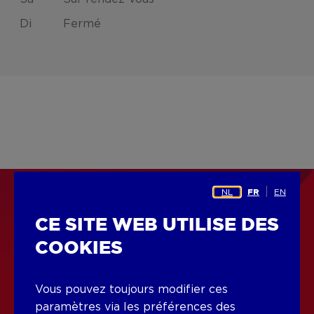
Di
Fermé
NL
EN
FR
DÉCOUVREZ LA COMMUNE
CE SITE WEB UTILISE DES
DE BEERSEL
COOKIES
La recherche d'un nouveau foyer n'est pas
Vous pouvez toujours modifier ces
toujours facile. En plus du logement lui-même,
paramètres via les préférences des