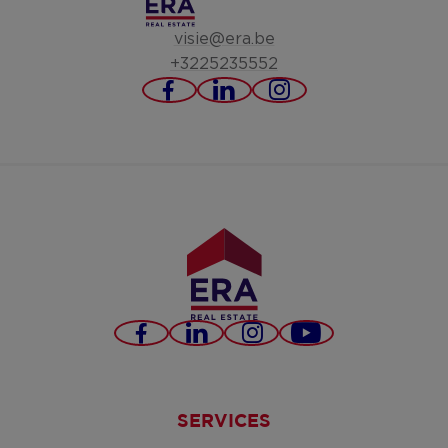
visie@era.be
+3225235552
https://www.facebook.co
https://www.linked
https://www.in
innova/
Facebook
LinkedIn
Instagram
YouTube
SERVICES