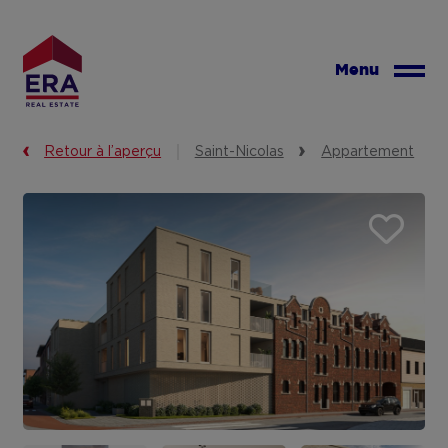
Aller
au
contenu
Menu
principal
Retour à l’aperçu
Saint-Nicolas
Appartement