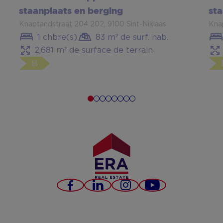
staanplaats en berging
sta
Knaptandstraat 204 202, 9100 Sint-Niklaas
Knap
1 chbre(s)
83 m² de surf. hab.
2,681 m² de surface de terrain
B
Facebook
LinkedIn
Instagram
YouTube