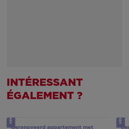
INTÉRESSANT
ÉGALEMENT ?
VENDU
VENDU
Show more
Sh
Gerenoveerd appartement met
Ge