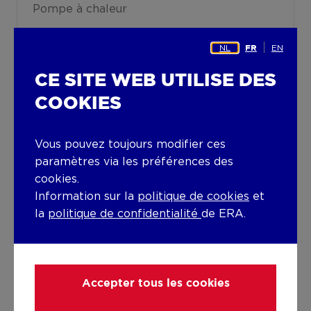
Pompe à chaleur
Bâtiment
NL
EN
FR
Année de construction
CE SITE WEB UTILISE DES
2027
COOKIES
Etage
Vous pouvez toujours modifier ces
1
paramètres via les préférences des
cookies.
Divers
Information sur la
politique de cookies
et
Vidéophone
Système d'aération
la
politique de confidentialité
de ERA.
Ascenseur disponible
Non
Accepter tous les cookies
Détails