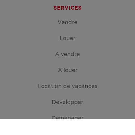
SERVICES
Vendre
Louer
A vendre
A louer
Location de vacances
Développer
Déménager
ATOUTS