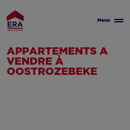
Aller
au
contenu
Menu
principal
APPARTEMENTS À
VENDRE À
OOSTROZEBEKE