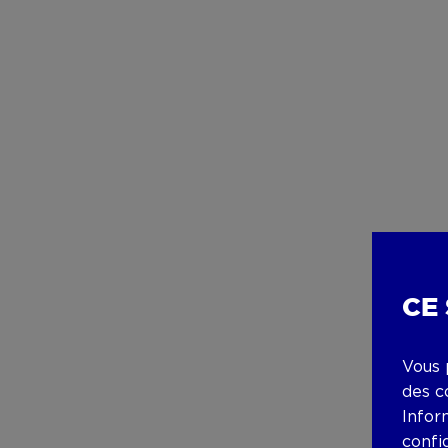
CE
Vous 
des c
Infor
confi