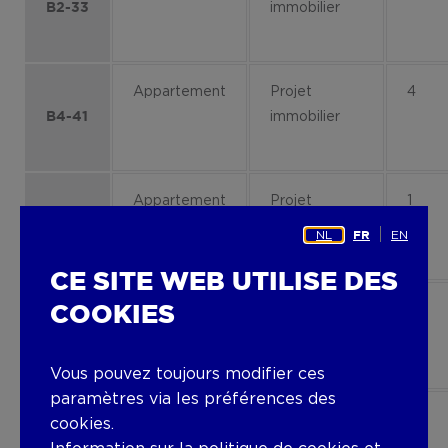
immobilier
B2-33
Appartement
Projet
4
immobilier
B4-41
Appartement
Projet
1
immobilier
C21
NL
EN
FR
CE SITE WEB UTILISE DES
Appartement
Projet
2
COOKIES
immobilier
B3-21
Vous pouvez toujours modifier ces
paramètres via les préférences des
Appartement
Projet
0
cookies.
B4-
immobilier