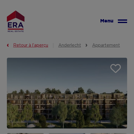
Aller
au
contenu
Menu
principal
Retour à l’aperçu
Anderlecht
Appartement