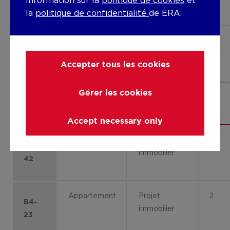
Information sur la
politique de cookies
et
03
la
politique de confidentialité
de ERA.
Appartement
Projet
0
immobilier
B2-01
Accepter tous les cookies
Gérer les cookies
Appartement
Projet
0
B3-
immobilier
03
Accept necessary only
Appartement
Projet
4
B3-
immobilier
42
Appartement
Projet
2
B4-
immobilier
23