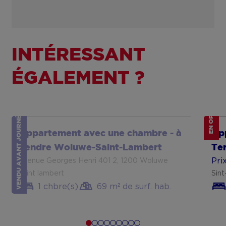
VENDU AVANT JOURNÉE MAISONS OUVERTES
INTÉRESSANT
ÉGALEMENT ?
EN OPTION
Show more
Sh
Appartement avec une chambre - à
Ap
vendre Woluwe-Saint-Lambert
Te
Pri
avenue Georges Henri 401 2, 1200 Woluwe
saint lambert
Sin
1 chbre(s)
69 m² de surf. hab.